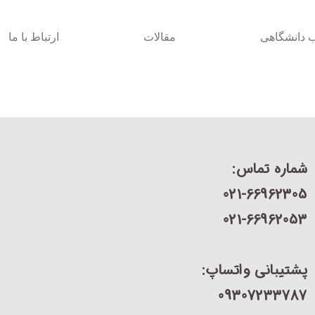
ب دانشگاهی
مقالات
ارتباط با ما
شماره تماس:
021-66962305
021-66962053
پشتیبانی واتساپ:
09307233787