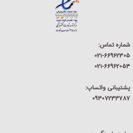
شماره تماس:
021-66962305
021-66962053
پشتیبانی واتساپ:
09307233787