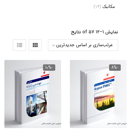
مکانیک
(۱۴)
نمایش 1–
12
of 57 نتایج
order
-10%
-8%