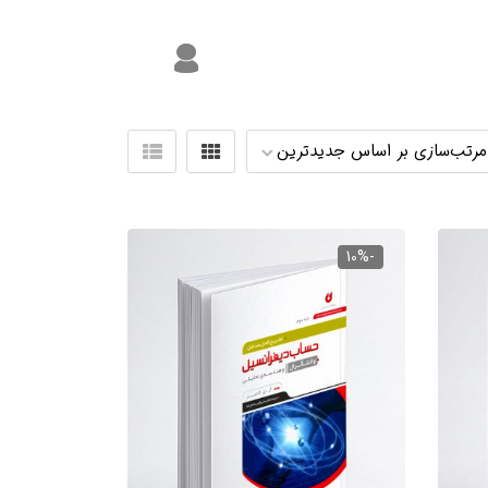
or
-10%