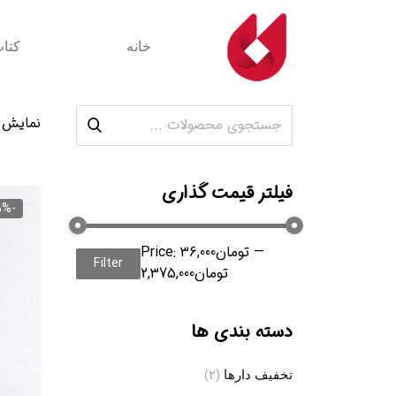
خانه
کتا
نمایش 1–
فیلتر قیمت گذاری
-5%
—
36,000تومان
Price:
Filter
2,375,000تومان
max price
min price
دسته بندی ها
تخفیف دارها
(۲)