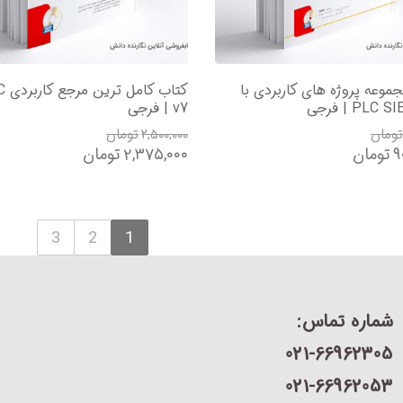
موعه پروژه های کاربردی با
کتاب
PL | فرجی
v7 | فرجی
تومان
۲,۵۰۰,۰۰۰
تومان
۹
تومان
۲,۳۷۵,۰۰۰
تومان
3
2
1
شماره تماس:
021-66962305
021-66962053