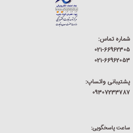
شماره تماس:
021-66962305
021-66962053
پشتیبانی واتساپ:
09307233787
ساعت پاسخگویی: