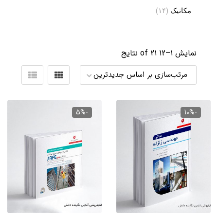
مکانیک
(۱۴)
نمایش 1–
12
of 21 نتایج
order
-5%
-10%