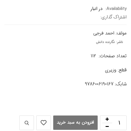
Availabil
در انبار
راک گذاری:
ف: احمد فرجی
: نگارنده دانش
د صفحات: 112
: وزیری
9786006190
افزودن به سبد خرید