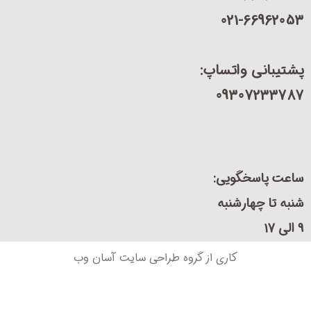
021-66962
یبانی واتساپ:
09307233
ت پاسخگویی:
 تا چهارشنبه
کاری از گروه طراحی سایت آسان وب