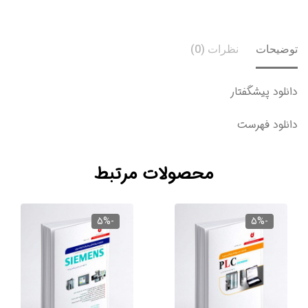
یحات
نظرات (0)
ود پیشگفتار
لود فهرست
محصولات مرتبط
-5%
-5%