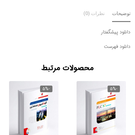
یحات
نظرات (0)
ود پیشگفتار
لود فهرست
محصولات مرتبط
-5%
-5%