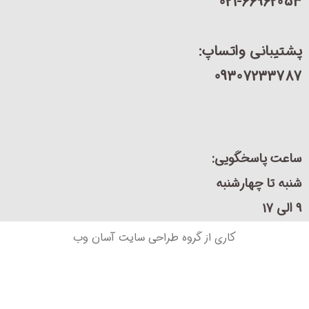
021-66962
یبانی واتساپ:
09307233
ت پاسخگویی:
 تا چهارشنبه
کاری از گروه طراحی سایت آسان وب