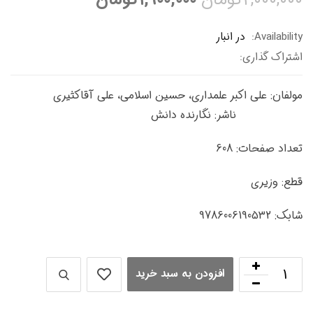
۲,۰۰۰,
تومان
۱,۹۰۰,۰۰۰
تومان
Availabil
در انبار
راک گذاری:
فان: علی اکبر علمداری، حسین اسلامی، علی آقاکثیری
شر: نگارنده دانش
د صفحات: 608
: وزیری
9786006190
افزودن به سبد خرید