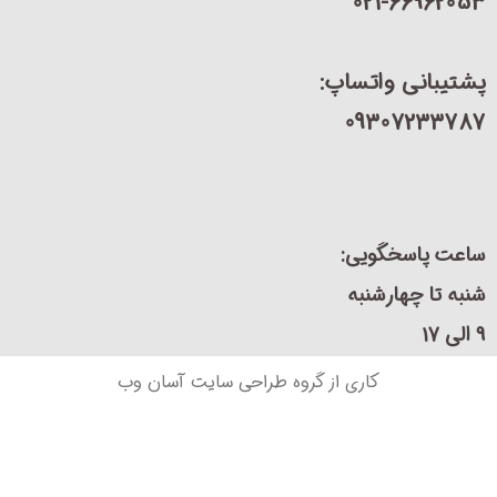
021-66962
یبانی واتساپ:
09307233
ت پاسخگویی:
 تا چهارشنبه
کاری از گروه طراحی سایت آسان وب