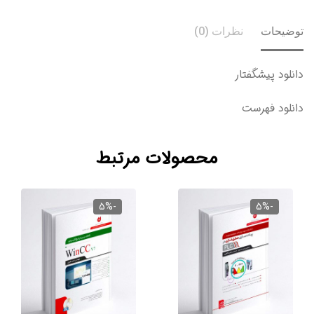
یحات
نظرات (0)
ود پیشگفتار
لود فهرست
محصولات مرتبط
-5%
-5%