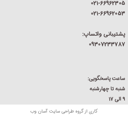
021-66962
021-66962
یبانی واتساپ:
09307233
ت پاسخگویی:
 تا چهارشنبه
کاری از گروه طراحی سایت آسان وب