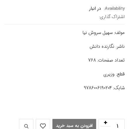
Availabil
در انبار
راک گذاری:
ف: سهیل سروش نیا
ر: نگارنده دانش
د صفحات: 768
: وزیری
9786006190
افزودن به سبد خرید